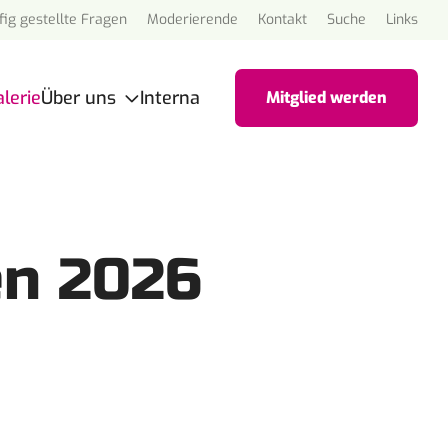
ig gestellte Fragen
Moderierende
Kontakt
Suche
Links
lerie
Über uns
Interna
Mitglied werden
stand
derationsteam
rum60plus" in den
dien
en 2026
 Thema Alter in den
dien
einsgeschichte
tuten
neralversammlungen
glied werden