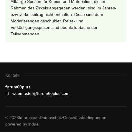
Allfällige Spesen für Kopien und Materialien, die im
Rahmen des Zirkels abgegeben werden, sind im Jahres-
bzw. Zirkelbeitrag nicht enthalten. Diese sind dem
Moderierenden geschuldet. Reise- und
Verköstigungsspesen sind ebenfalls Sache der
Teilnehmenden.
Kontakt
forum60plus
webmaster@forum60plus.com
© 2026
Impressum
Datenschutz
Geschäftsbedingungen
powered by indual